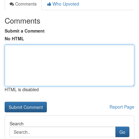
Comments
Who Upvoted
Comments
Submit a Comment
No HTML
HTML is disabled
Report Page
Search
Go